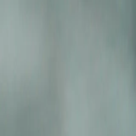
、、
める。
！！！