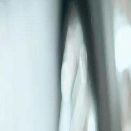
体験予約はこちら
プライベート
2026.03.29
50代女性/－9.5kg
著者：
吉田 悠成
50代女性/－9.
ダイエットもした
を繰り返してき
的確なトレーニン